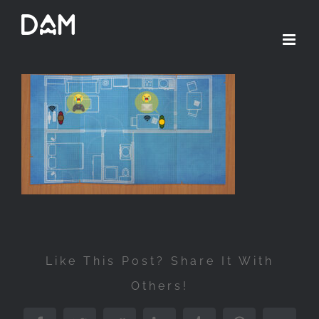
Passer
au
contenu
Like This Post? Share It With
Others!